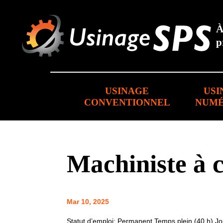
p
USINAGE
USI
CONVENTIONNEL
NUMÉ
Machiniste à
Mar 10, 2025
Statut d’emploi: Permanent Temps plein (40 h) J