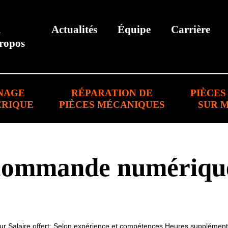
À
Actualités
Équipe
Carrière
ropos
NAGE
RÉPARATION DE
PIÈCES
RIQUE
PIÈCES MÉCANIQUES
SUR 
 commande numériqu
our Salaire offert: Selon expérience et compétences Heures supplément