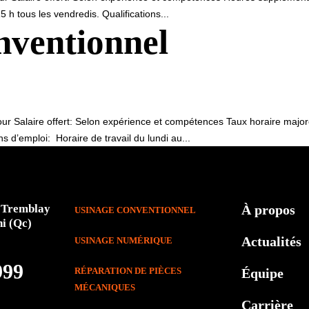
5 h tous les vendredis. Qualifications...
nventionnel
our Salaire offert: Selon expérience et compétences Taux horaire majo
s d’emploi: Horaire de travail du lundi au...
s-Tremblay
À propos
USINAGE
CONVENTIONNEL
i (Qc)
Actualités
USINAGE
NUMÉRIQUE
999
RÉPARATION DE
PIÈCES
Équipe
MÉCANIQUES
Carrière